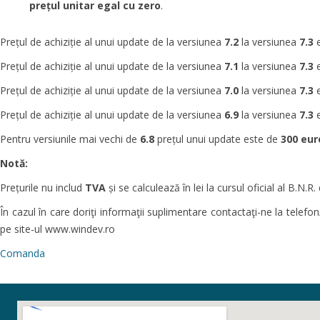
prețul unitar egal cu zero
.
Prețul de achiziție al unui update de la versiunea
7.2
la versiunea
7.3
e
Prețul de achiziție al unui update de la versiunea
7
.1
la versiunea
7.3
e
Prețul de achiziție al unui update de la versiunea
7.0
la versiunea
7.3
e
Prețul de achiziție al unui update de la versiunea
6.9
la versiunea
7.3
e
Pentru versiunile mai vechi de
6.8
prețul unui update este de
300
eur
Notă:
Prețurile nu includ
TVA
și se calculează în lei la cursul oficial al B.N.R. d
În cazul în care doriţi informaţii suplimentare contactaţi-ne la telefo
pe site-ul www.windev.ro
Comanda