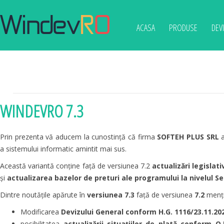
ACASA
PRODUSE
DEV
WINDEVRO 7.3
Prin prezenta vă aducem la cunostință că firma
SOFTEH PLUS SRL
a
a sistemului informatic amintit mai sus.
Această variantă conține față de versiunea 7.2
actualizări legislati
și
actualizarea bazelor de preturi ale programului la nivelul Se
Dintre noutățile apărute în
versiunea 7.3
față de versiunea
7.2
menț
Modificarea
Devizului General conform H.G. 1116/23.11.20
posibilitatea
actualizării situațiilor de plată conform O.