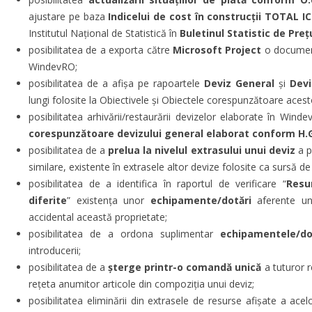
ajustare pe baza
Indicelui de cost în construcții TOTAL I
Institutul Național de Statistică în
Buletinul Statistic de Preț
posibilitatea de a exporta către
Microsoft Project
o document
WindevRO;
posibilitatea de a afișa pe rapoartele
Deviz General
și
Devi
lungi folosite la Obiectivele și Obiectele corespunzătoare acest
posibilitatea arhivării/restaurării devizelor elaborate în Wind
corespunzătoare devizului general elaborat conform H.G
posibilitatea de a
prelua la nivelul extrasului unui deviz
a p
similare, existente în extrasele altor devize folosite ca sursă de
posibilitatea de a identifica în raportul de verificare “
Resu
diferite
” existența unor
echipamente/dotări
aferente un
accidental această proprietate;
posibilitatea de a ordona suplimentar
echipamentele/do
introducerii;
posibilitatea de a
șterge printr-o comandă unică
a tuturor r
rețeta anumitor articole din compoziția unui deviz;
posibilitatea eliminării din extrasele de resurse afișate a ace