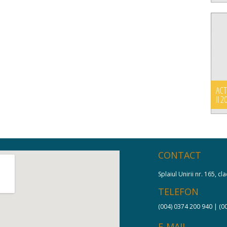
ACT
II 2
CONTACT
Splaiul Unirii nr. 165, c
TELEFON
(004) 0374 200 940 | (0
E-MAIL