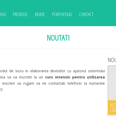
ASA
PRODUSE
DEVIZE
PORTOFOLIU
CONTACT
NOUTATI
NOU
odul de lucru in elaborarea devizelor cu ajutorul sistemului
tea sa va inscrieti la un
curs intensiv
pentru utilizarea
si inscrieri va rugam sa ne contactati telefonic la numerele
O!
ACT
I 2