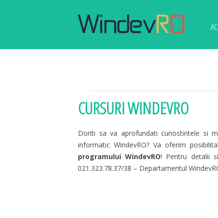
AC
CURSURI WINDEVRO
Doriti sa va aprofundati cunostintele si m
informatic WindevRO? Va oferim posibilita
programului WindevRO
! Pentru detalii 
021.323.78.37/38 – Departamentul WindevR