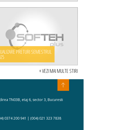
UALIZARE PRETURI SEMESTRUL
025
+ VEZI MAI MULTE STIRI
ladirea TN03B, etaj 6, sector 3, Bucuresti
04) 0374 200 941 | (004) 021 323 7838