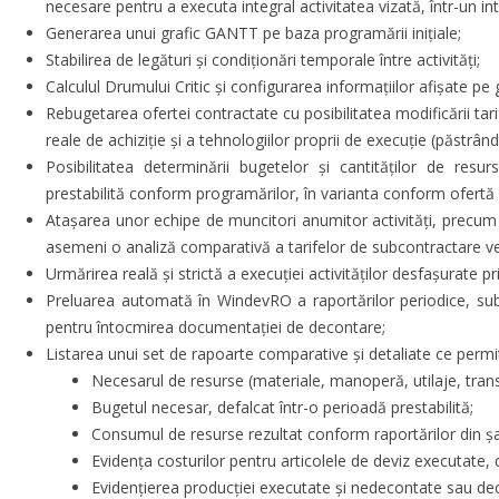
necesare pentru a executa integral activitatea vizată, într-un int
Generarea unui grafic GANTT pe baza programării inițiale;
Stabilirea de legături și condiționări temporale între activități;
Calculul Drumului Critic și configurarea informațiilor afișate pe g
Rebugetarea ofertei contractate cu posibilitatea modificării tari
reale de achiziție și a tehnologiilor proprii de execuție (păstrând 
Posibilitatea determinării bugetelor și cantităților de resu
prestabilită conform programărilor, în varianta conform ofert
Atașarea unor echipe de muncitori anumitor activități, precum ș
asemeni o analiză comparativă a tarifelor de subcontractare ver
Urmărirea reală și strictă a execuției activităților desfașurate pr
Preluarea automată în WindevRO a raportărilor periodice, sub f
pentru întocmirea documentației de decontare;
Listarea unui set de rapoarte comparative și detaliate ce permi
Necesarul de resurse (materiale, manoperă, utilaje, trans
Bugetul necesar, defalcat într-o perioadă prestabilită;
Consumul de resurse rezultat conform raportărilor din șa
Evidența costurilor pentru articolele de deviz executate, d
Evidențierea producției executate și nedecontate sau de